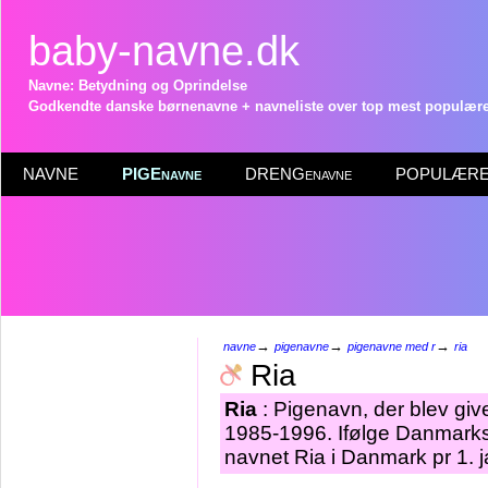
baby-navne.dk
Navne: Betydning og Oprindelse
Godkendte danske børnenavne + navneliste over top mest populære 
NAVNE
PIGEnavne
DRENGenavne
POPULÆRE 
→
→
→
navne
pigenavne
pigenavne med r
ria
Ria
Ria
: Pigenavn, der blev give
1985-1996. Ifølge Danmarks 
navnet Ria i Danmark pr 1. 