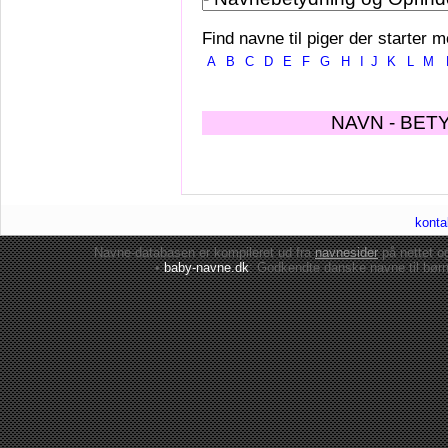
Find navne til piger der starter m
A
B
C
D
E
F
G
H
I
J
K
L
M
NAVN - BET
konta
Navne-databasen er kompileret ud fra
navnesider
på nettet 
•
baby-navne.dk
: Godkendte danske
navne til bør