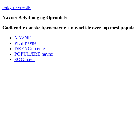
baby-navne.dk
Navne: Betydning og Oprindelse
Godkendte danske børnenavne + navneliste over top mest populæ
NAVNE
PIGEnavne
DRENGenavne
POPULÆRE navne
SØG navn