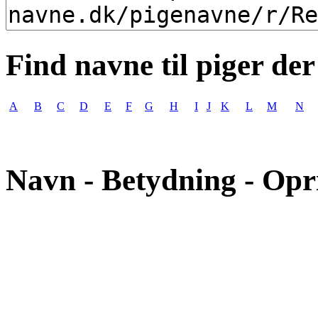
Find navne til piger der
A
B
C
D
E
F
G
H
I
J
K
L
M
N
Navn - Betydning - Opr