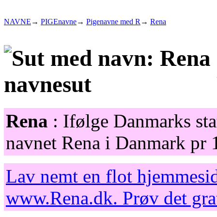
NAVNE
→
PIGEnavne
→
Pigenavne med R
→
Rena
Rena
: Ifølge Danmarks sta
navnet Rena i Danmark pr 1
Lav nemt en flot hjemmesid
www.Rena.dk
. Prøv det gr