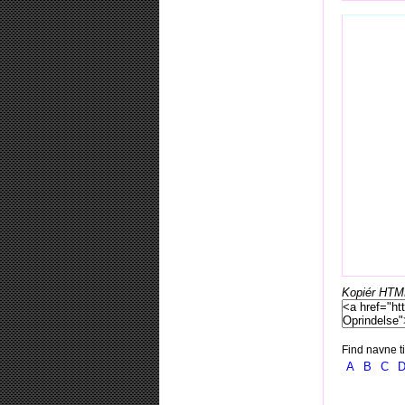
Kopiér HTML-
Find navne ti
A
B
C