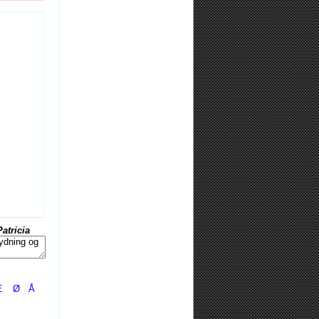
Patricia
Æ
Ø
Å