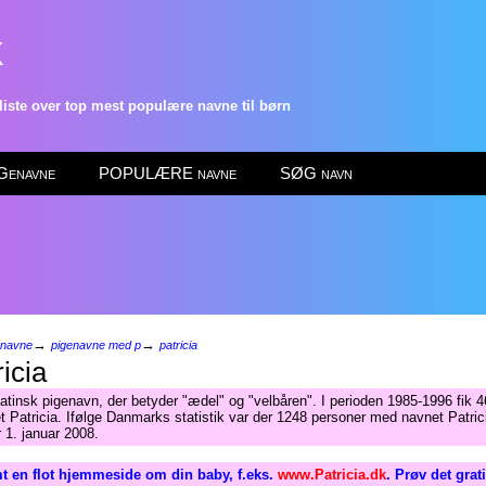
k
ste over top mest populære navne til børn
enavne
POPULÆRE navne
SØG navn
→
→
enavne
pigenavne med p
patricia
icia
atinsk pigenavn, der betyder "ædel" og "velbåren". I perioden 1985-1996 fik 
t Patricia. Ifølge Danmarks statistik var der 1248 personer med navnet Patrici
 1. januar 2008.
t en flot hjemmeside om din baby, f.eks.
www.Patricia.dk
. Prøv det grat