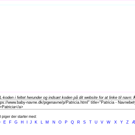
koden i feltet herunder og indsæt koden på dit website for at linke til navn:
l piger der starter med:
D
E
F
G
H
I
J
K
L
M
N
O
P
Q
R
S
T
U
V
W
X
Y
Z