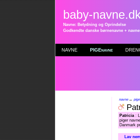
baby-navne.d
Navne: Betydning og Oprindelse
Godkendte danske børnenavne + navneli
NAVNE
PIGEnavne
DRENG
→
navne
pig
Patr
Patricia
: L
piger navne
Danmark pr
Lav nem