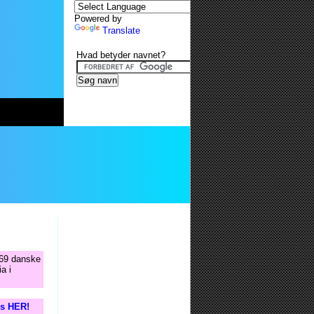
Powered by
Translate
Hvad betyder navnet?
469 danske
a i
is HER!