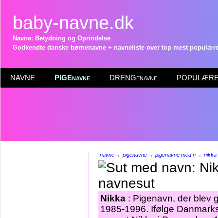
baby-navne.dk
Navne: Betydning og Oprindelse
Godkendte danske børnenavne + navneliste over top mest populære 
NAVNE
PIGEnavne
DRENGenavne
POPULÆRE 
→
→
→
navne
pigenavne
pigenavne med n
nikka
Nikka
: Pigenavn, der blev gi
1985-1996. Ifølge Danmarks 