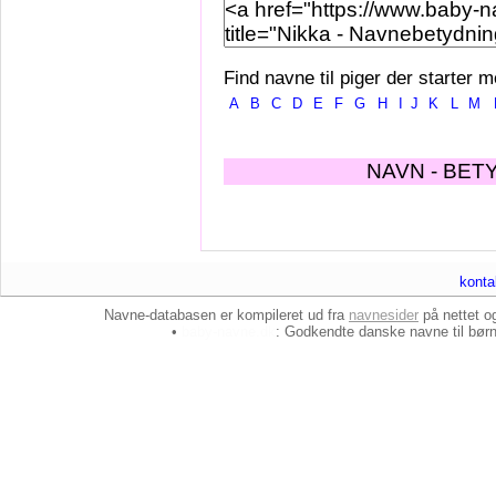
Find navne til piger der starter m
A
B
C
D
E
F
G
H
I
J
K
L
M
NAVN - BET
konta
Navne-databasen er kompileret ud fra
navnesider
på nettet 
•
baby-navne.dk
: Godkendte danske
navne til bør