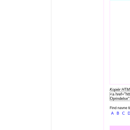
Kopiér HTML-
Find navne ti
A
B
C