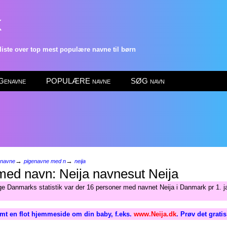
k
ste over top mest populære navne til børn
enavne
POPULÆRE navne
SØG navn
→
→
enavne
pigenavne med n
neija
Neija
lge Danmarks statistik var der 16 personer med navnet Neija i Danmark pr 1. j
mt en flot hjemmeside om din baby, f.eks.
www.Neija.dk
. Prøv det grati