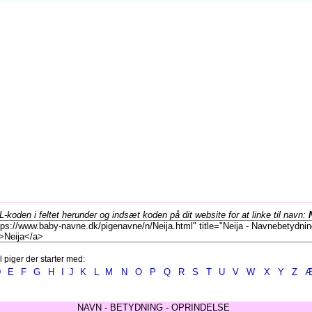
koden i feltet herunder og indsæt koden på dit website for at linke til navn:
l piger der starter med:
D
E
F
G
H
I
J
K
L
M
N
O
P
Q
R
S
T
U
V
W
X
Y
Z
NAVN - BETYDNING - OPRINDELSE