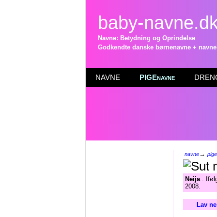
baby-navne.d
Navne: Betydning og Oprindelse
Godkendte danske børnenavne + navneli
NAVNE
PIGEnavne
DRENG
→
navne
pig
Neija
: Ifø
2008.
Lav ne