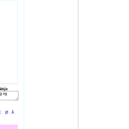
Neija
Æ
Ø
Å