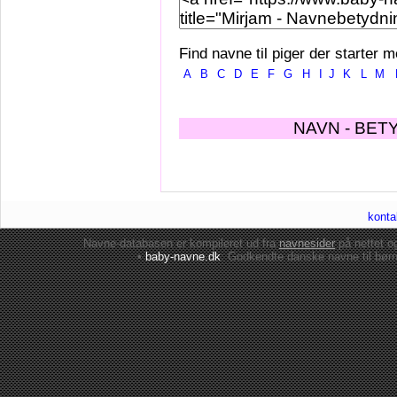
Find navne til piger der starter m
A
B
C
D
E
F
G
H
I
J
K
L
M
NAVN - BET
konta
Navne-databasen er kompileret ud fra
navnesider
på nettet 
•
baby-navne.dk
: Godkendte danske
navne til bør