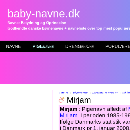
baby-navne.dk
Navne: Betydning og Oprindelse
Godkendte danske børnenavne + navneliste over top mest populære 
NAVNE
PIGEnavne
DRENGenavne
POPULÆRE 
→
→
→
navne
pigenavne
pigenavne med m
mirj
Mirjam
Mirjam
: Pigenavn afledt af
Mirijam
. I perioden 1985-19
Ifølge Danmarks statistik v
i Danmark pr 1. januar 2008