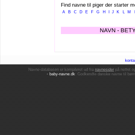
Find navne til piger der starter m
A
B
C
D
E
F
G
H
I
J
K
L
M
NAVN - BET
konta
Navne-databasen er kompileret ud fra
navnesider
på nettet 
•
baby-navne.dk
: Godkendte danske
navne til bør