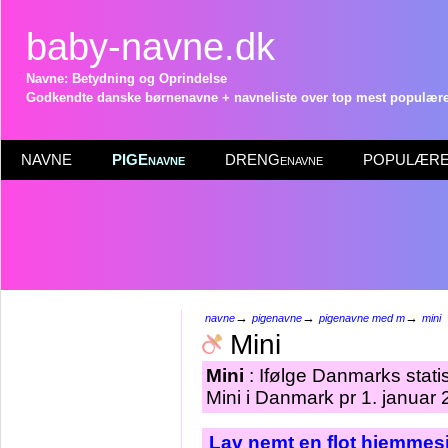
baby-navne.dk
Navne: Betydning og Oprindelse
Godkendte danske børnenavne + navneliste over top mest populære 
NAVNE
PIGEnavne
DRENGenavne
POPULÆRE 
→
→
→
navne
pigenavne
pigenavne med m
mini
Mini
Mini
: Ifølge Danmarks stati
Mini i Danmark pr 1. januar 
Lav nemt en flot hjemmesi