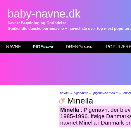
baby-navne.dk
Navne: Betydning og Oprindelse
Godkendte danske børnenavne + navneliste over top mest populære 
NAVNE
PIGEnavne
DRENGenavne
POPULÆRE 
→
→
→
navne
pigenavne
pigenavne med m
minel
Minella
Minella
: Pigenavn, der blev 
1985-1996. Ifølge Danmarks 
navnet Minella i Danmark pr