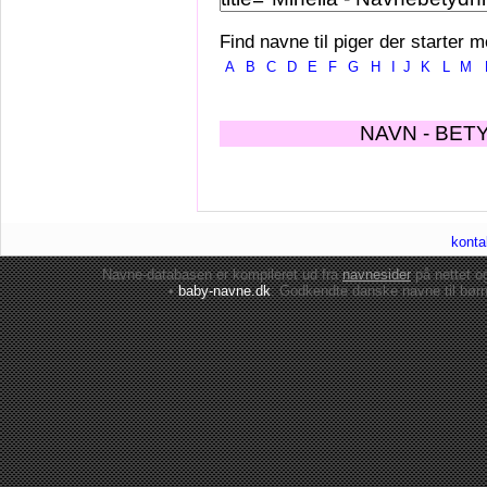
Find navne til piger der starter m
A
B
C
D
E
F
G
H
I
J
K
L
M
NAVN - BET
konta
Navne-databasen er kompileret ud fra
navnesider
på nettet 
•
baby-navne.dk
: Godkendte danske
navne til bør