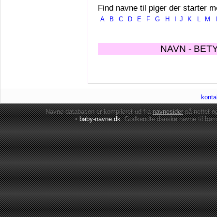
Find navne til piger der starter m
A
B
C
D
E
F
G
H
I
J
K
L
M
NAVN - BET
konta
Navne-databasen er kompileret ud fra
navnesider
på nettet 
•
baby-navne.dk
: Godkendte danske
navne til bør