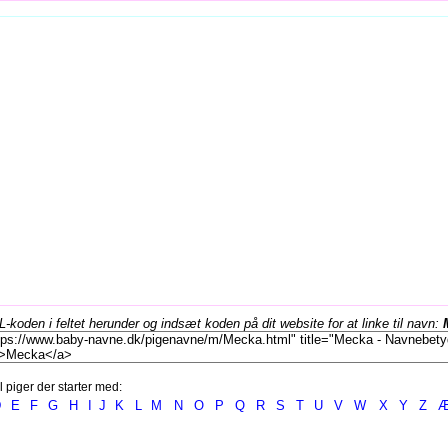
koden i feltet herunder og indsæt koden på dit website for at linke til navn:
l piger der starter med:
D
E
F
G
H
I
J
K
L
M
N
O
P
Q
R
S
T
U
V
W
X
Y
Z