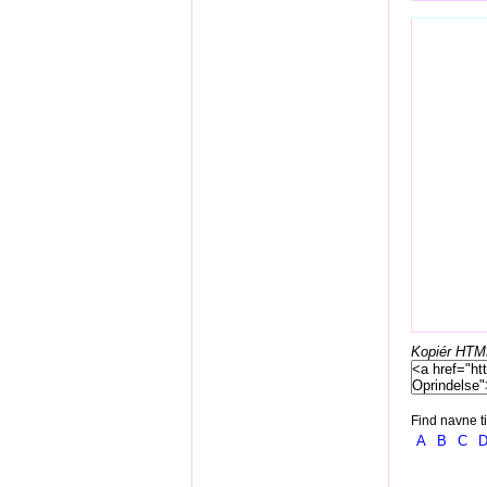
Kopiér HTML-
Find navne ti
A
B
C