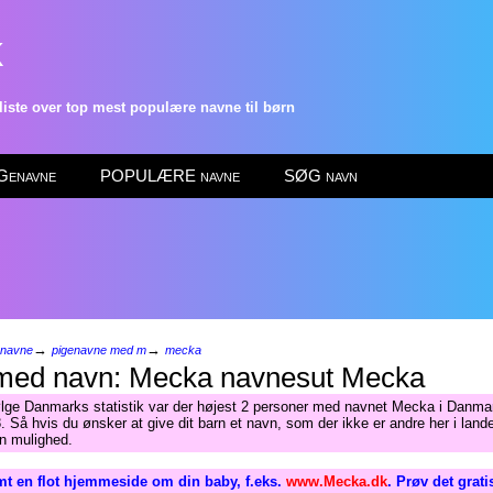
k
ste over top mest populære navne til børn
enavne
POPULÆRE navne
SØG navn
→
→
enavne
pigenavne med m
mecka
Mecka
ølge Danmarks statistik var der højest 2 personer med navnet Mecka i Danmar
. Så hvis du ønsker at give dit barn et navn, som der ikke er andre her i lande
n mulighed.
t en flot hjemmeside om din baby, f.eks.
www.Mecka.dk
. Prøv det grat