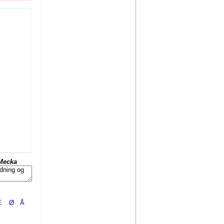
Mecka
Æ
Ø
Å