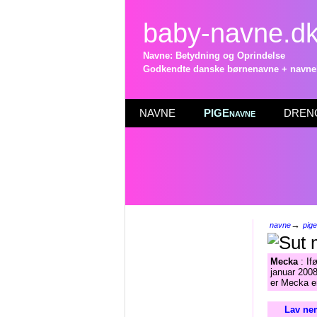
baby-navne.d
Navne: Betydning og Oprindelse
Godkendte danske børnenavne + navneli
NAVNE
PIGEnavne
DRENG
→
navne
pig
Mecka
: If
januar 2008
er Mecka e
Lav nem