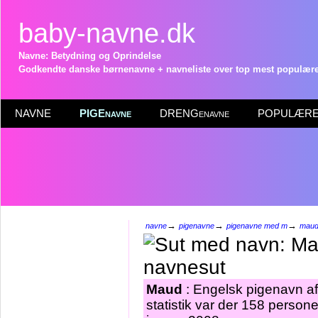
baby-navne.dk
Navne: Betydning og Oprindelse
Godkendte danske børnenavne + navneliste over top mest populære 
NAVNE
PIGEnavne
DRENGenavne
POPULÆRE 
→
→
→
navne
pigenavne
pigenavne med m
mau
Maud
: Engelsk pigenavn af
statistik var der 158 perso