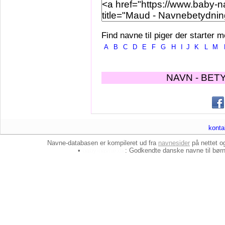
Find navne til piger der starter m
A
B
C
D
E
F
G
H
I
J
K
L
M
NAVN - BET
konta
Navne-databasen er kompileret ud fra
navnesider
på nettet 
•
baby-navne.dk
: Godkendte danske
navne til bør