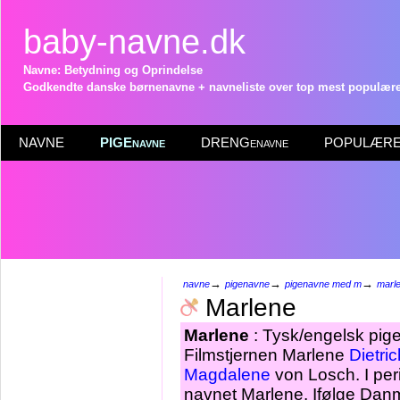
baby-navne.dk
Navne: Betydning og Oprindelse
Godkendte danske børnenavne + navneliste over top mest populære 
NAVNE
PIGEnavne
DRENGenavne
POPULÆRE 
→
→
→
navne
pigenavne
pigenavne med m
marl
Marlene
Marlene
: Tysk/engelsk pige
Filmstjernen Marlene
Dietric
Magdalene
von Losch. I per
navnet Marlene. Ifølge Danm