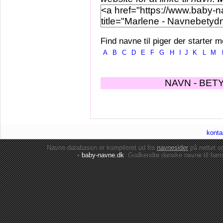
Find navne til piger der starter m
A
B
C
D
E
F
G
H
I
J
K
L
M
NAVN - BET
konta
Navne-databasen er kompileret ud fra
navnesider
på nettet 
•
baby-navne.dk
: Godkendte danske
navne til bør