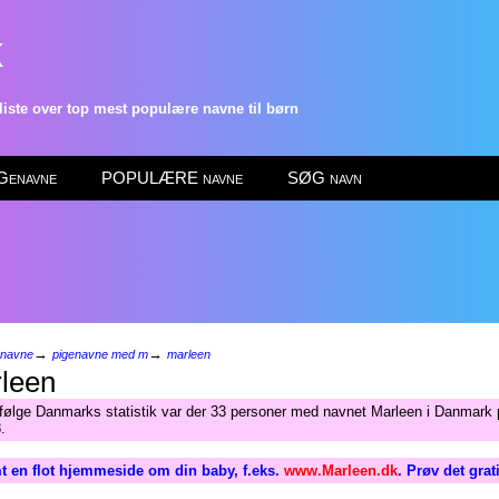
k
ste over top mest populære navne til børn
enavne
POPULÆRE navne
SØG navn
→
→
enavne
pigenavne med m
marleen
leen
Ifølge Danmarks statistik var der 33 personer med navnet Marleen i Danmark 
.
t en flot hjemmeside om din baby, f.eks.
www.Marleen.dk
. Prøv det gra