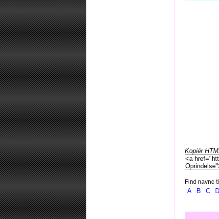
Kopiér HTML-
Find navne ti
A
B
C