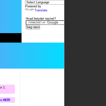
Powered by
Translate
Hvad betyder navnet?
pr 1.
tis HER!