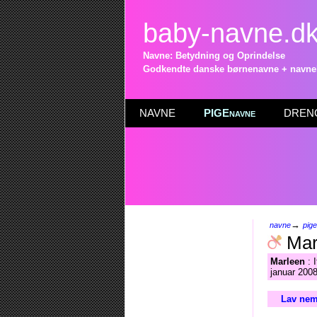
baby-navne.d
Navne: Betydning og Oprindelse
Godkendte danske børnenavne + navneli
NAVNE
PIGEnavne
DRENG
→
navne
pig
Mar
Marleen
: 
januar 2008
Lav nem