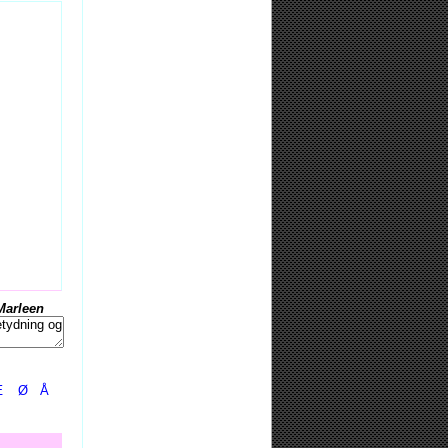
Marleen
Æ
Ø
Å