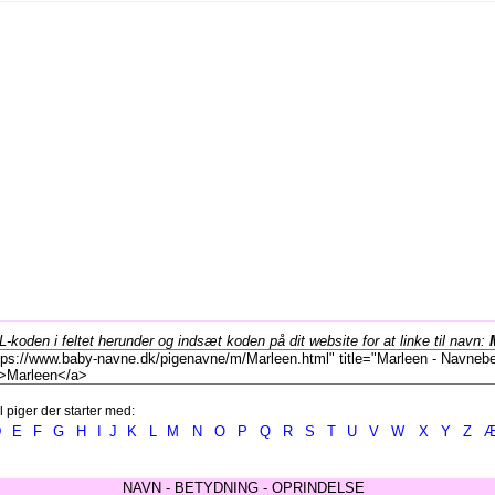
koden i feltet herunder og indsæt koden på dit website for at linke til navn:
l piger der starter med:
D
E
F
G
H
I
J
K
L
M
N
O
P
Q
R
S
T
U
V
W
X
Y
Z
NAVN - BETYDNING - OPRINDELSE