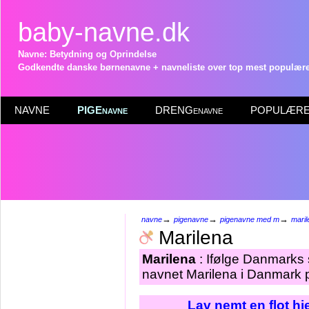
baby-navne.dk
Navne: Betydning og Oprindelse
Godkendte danske børnenavne + navneliste over top mest populære 
NAVNE
PIGEnavne
DRENGenavne
POPULÆRE 
→
→
→
navne
pigenavne
pigenavne med m
maril
Marilena
Marilena
: Ifølge Danmarks 
navnet Marilena i Danmark p
Lav nemt en flot h