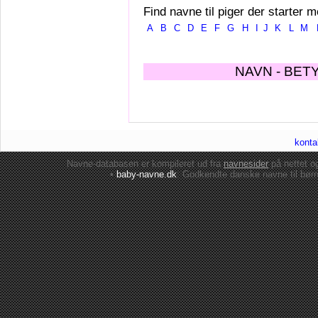
Find navne til piger der starter m
A
B
C
D
E
F
G
H
I
J
K
L
M
NAVN - BET
konta
Navne-databasen er kompileret ud fra
navnesider
på nettet 
•
baby-navne.dk
: Godkendte danske
navne til bør