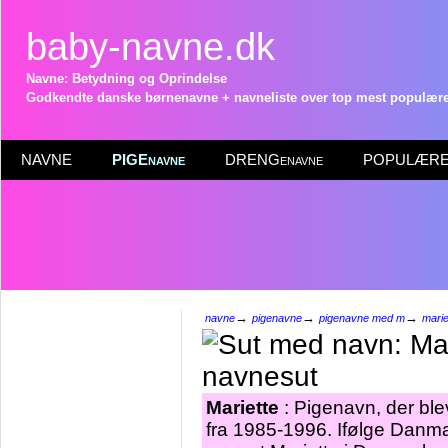
baby-navne.dk
Navne: Betydning og Oprindelse
Godkendte danske børnenavne + navneliste over top mest populære 
NAVNE
PIGEnavne
DRENGenavne
POPULÆRE 
→
→
→
navne
pigenavne
pigenavne med m
marie
Mariette
: Pigenavn, der blev
fra 1985-1996. Ifølge Danma