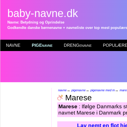
baby-navne.dk
Navne: Betydning og Oprindelse
Godkendte danske børnenavne + navneliste over top mest populære 
NAVNE
PIGEnavne
DRENGenavne
POPULÆRE 
→
→
→
navne
pigenavne
pigenavne med m
mare
Marese
Marese
: Ifølge Danmarks st
navnet Marese i Danmark pr
Lav nemt en flot h