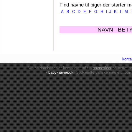
Find navne til piger der starter m
A
B
C
D
E
F
G
H
I
J
K
L
M
NAVN - BET
konta
Navne-databasen er kompileret ud fra
navnesider
på nettet 
•
baby-navne.dk
: Godkendte danske
navne til bør