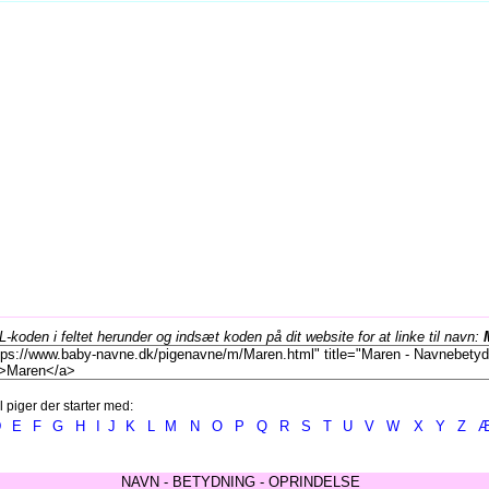
koden i feltet herunder og indsæt koden på dit website for at linke til navn:
l piger der starter med:
D
E
F
G
H
I
J
K
L
M
N
O
P
Q
R
S
T
U
V
W
X
Y
Z
NAVN - BETYDNING - OPRINDELSE