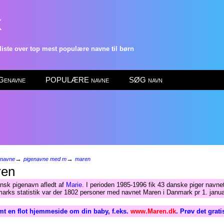
k
ste over top mest populære navne til børn
enavne
POPULÆRE navne
SØG navn
→
→
enavne
pigenavne med m
maren
en
nsk pigenavn afledt af
Marie
. I perioden 1985-1996 fik 43 danske piger navne
arks statistik var der 1802 personer med navnet Maren i Danmark pr 1. janu
mt en flot hjemmeside om din baby, f.eks.
www.Maren.dk
. Prøv det grat