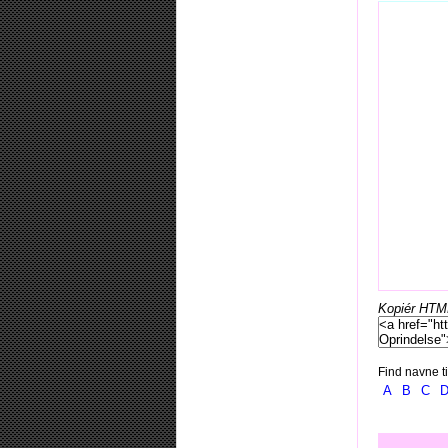
Kopiér HTML-
Find navne ti
A
B
C