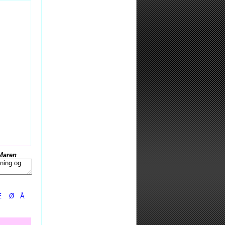
Maren
Æ
Ø
Å