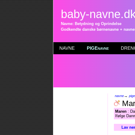
baby-navne.d
Navne: Betydning og Oprindelse
Godkendte danske børnenavne + navneli
NAVNE
PIGEnavne
DRENG
→
navne
pig
Mar
Maren
: Da
Ifølge Danm
Lav ne