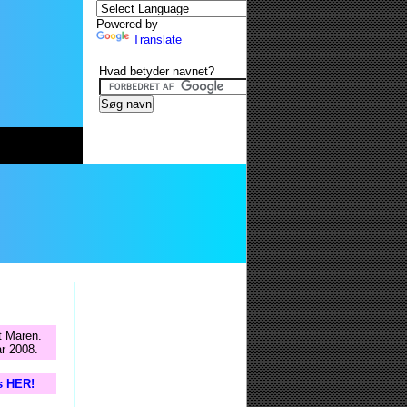
Powered by
Translate
Hvad betyder navnet?
t Maren.
ar 2008.
is HER!