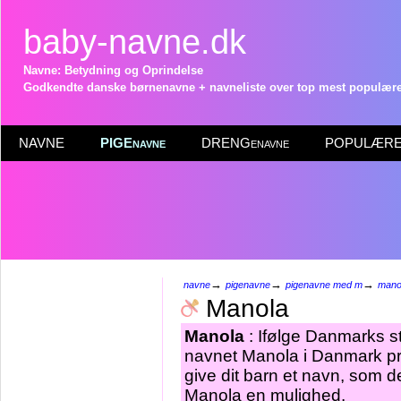
baby-navne.dk
Navne: Betydning og Oprindelse
Godkendte danske børnenavne + navneliste over top mest populære 
NAVNE
PIGEnavne
DRENGenavne
POPULÆRE 
→
→
→
navne
pigenavne
pigenavne med m
mano
Manola
Manola
: Ifølge Danmarks st
navnet Manola i Danmark pr 
give dit barn et navn, som de
Manola en mulighed.