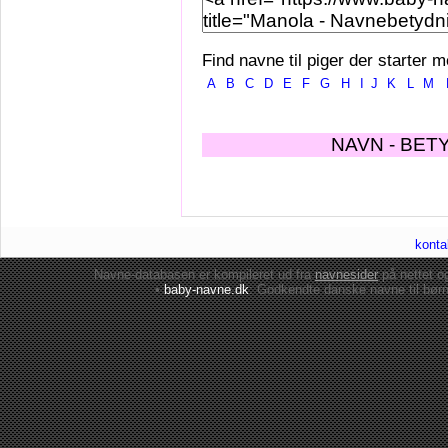
Find navne til piger der starter m
A
B
C
D
E
F
G
H
I
J
K
L
M
NAVN - BET
konta
Navne-databasen er kompileret ud fra
navnesider
på nettet 
•
baby-navne.dk
: Godkendte danske
navne til bør