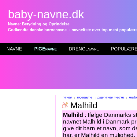
baby-navne.dk
Navne: Betydning og Oprindelse
Godkendte danske børnenavne + navneliste over top mest populære 
NAVNE
PIGEnavne
DRENGenavne
POPULÆRE 
→
→
→
navne
pigenavne
pigenavne med m
malhi
Malhild
Malhild
: Ifølge Danmarks st
navnet Malhild i Danmark pr
give dit barn et navn, som d
har, er Malhild en mulighed.