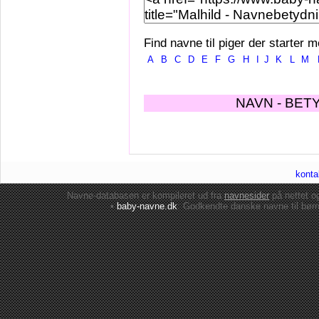
Find navne til piger der starter m
A
B
C
D
E
F
G
H
I
J
K
L
M
NAVN - BET
konta
Navne-databasen er kompileret ud fra
navnesider
på nettet 
•
baby-navne.dk
: Godkendte danske
navne til bør