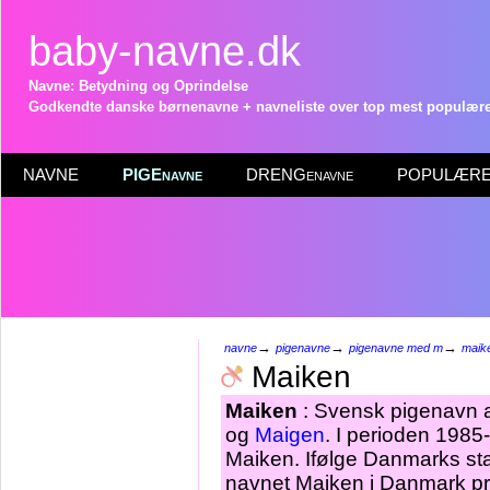
baby-navne.dk
Navne: Betydning og Oprindelse
Godkendte danske børnenavne + navneliste over top mest populære 
NAVNE
PIGEnavne
DRENGenavne
POPULÆRE 
→
→
→
navne
pigenavne
pigenavne med m
maik
Maiken
Maiken
: Svensk pigenavn a
og
Maigen
. I perioden 1985
Maiken. Ifølge Danmarks sta
navnet Maiken i Danmark pr 