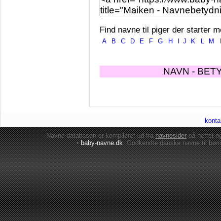
Find navne til piger der starter m
A
B
C
D
E
F
G
H
I
J
K
L
M
NAVN - BET
konta
Navne-databasen er kompileret ud fra
navnesider
på nettet 
•
baby-navne.dk
: Godkendte danske
navne til bør