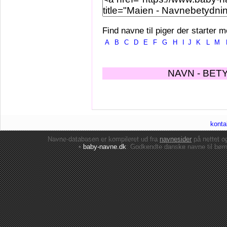
Find navne til piger der starter m
A
B
C
D
E
F
G
H
I
J
K
L
M
NAVN - BET
konta
Navne-databasen er kompileret ud fra
navnesider
på nettet 
•
baby-navne.dk
: Godkendte danske
navne til bør