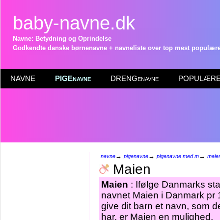
baby-navne.dk
Navne: Betydning og Oprindelse
Godkendte danske børnenavne + navneliste over top mest populære 
NAVNE
PIGEnavne
DRENGenavne
POPULÆRE 
→
→
→
navne
pigenavne
pigenavne med m
maie
Maien
Maien
: Ifølge Danmarks sta
navnet Maien i Danmark pr 1
give dit barn et navn, som d
har, er Maien en mulighed.