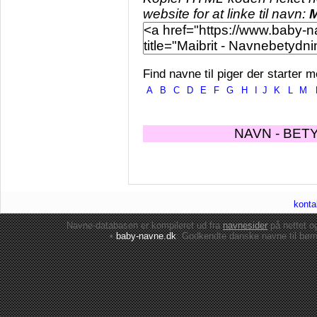
website for at linke til navn:
M
Find navne til piger der starter m
A
B
C
D
E
F
G
H
I
J
K
L
M
NAVN - BET
konta
Navne-databasen er kompileret ud fra
navnesider
på nettet 
•
baby-navne.dk
: Godkendte danske
navne til bør