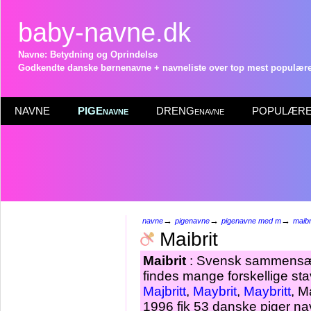
baby-navne.dk
Navne: Betydning og Oprindelse
Godkendte danske børnenavne + navneliste over top mest populære 
NAVNE
PIGEnavne
DRENGenavne
POPULÆRE 
→
→
→
navne
pigenavne
pigenavne med m
maibr
Maibrit
Maibrit
: Svensk sammensæ
findes mange forskellige st
Majbritt
,
Maybrit
,
Maybritt
, M
1996 fik 53 danske piger nav