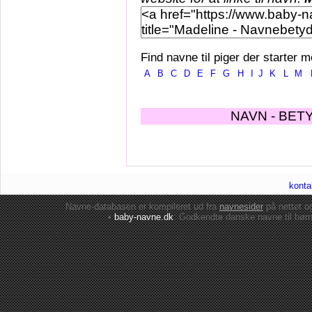
Find navne til piger der starter m
A
B
C
D
E
F
G
H
I
J
K
L
M
NAVN - BET
konta
Navne-databasen er kompileret ud fra
navnesider
på nettet 
•
baby-navne.dk
: Godkendte danske
navne til bør