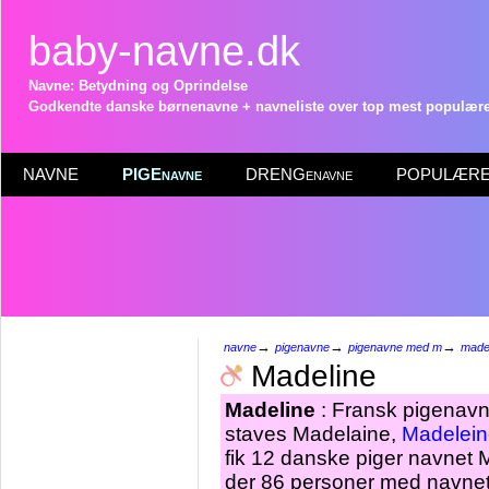
baby-navne.dk
Navne: Betydning og Oprindelse
Godkendte danske børnenavne + navneliste over top mest populære 
NAVNE
PIGEnavne
DRENGenavne
POPULÆRE 
→
→
→
navne
pigenavne
pigenavne med m
made
Madeline
Madeline
: Fransk pigenavn 
staves Madelaine,
Madelein
fik 12 danske piger navnet M
der 86 personer med navnet