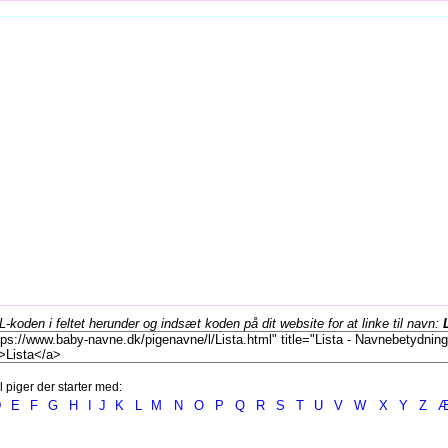
koden i feltet herunder og indsæt koden på dit website for at linke til navn:
l piger der starter med:
D
E
F
G
H
I
J
K
L
M
N
O
P
Q
R
S
T
U
V
W
X
Y
Z