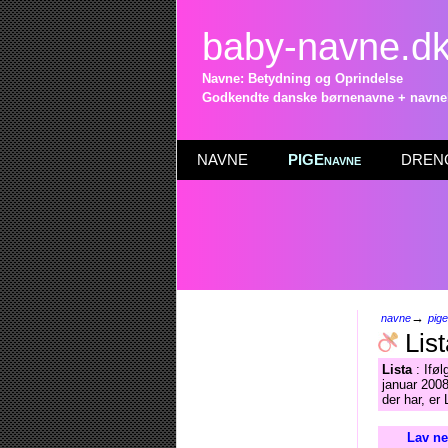
baby-navne.d
Navne: Betydning og Oprindelse
Godkendte danske børnenavne + navneli
NAVNE
PIGEnavne
DRENG
→
navne
pig
List
Lista
: Iføl
januar 2008
der har, er
Lav ne