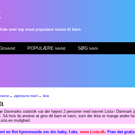
k
ste over top mest populære navne til børn
enavne
POPULÆRE navne
SØG navn
→
→
enavne
pigenavne med l
lista
a
ge Danmarks statistik var der højest 2 personer med navnet Lista i Danmark p
. Så hvis du ønsker at give dit barn et navn, som der ikke er mange andre her
 Lista en mulighed.
mt en flot hjemmeside om din baby, f.eks.
www.Lista.dk
. Prøv det grati