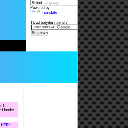
Powered by
Translate
Hvad betyder navnet?
r 1.
 i landet
s HER!