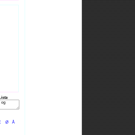
Lista
Æ
Ø
Å