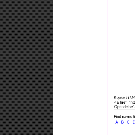
Kopiér HTML-
Find navne ti
A
B
C