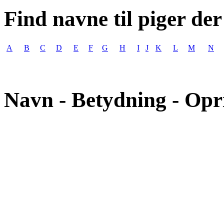
Find navne til piger der
A
B
C
D
E
F
G
H
I
J
K
L
M
N
Navn - Betydning - Opr