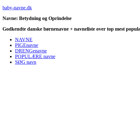
baby-navne.dk
Navne: Betydning og Oprindelse
Godkendte danske børnenavne + navneliste over top mest populæ
NAVNE
PIGEnavne
DRENGenavne
POPULÆRE navne
SØG navn