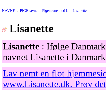
NAVNE
→
PIGEnavne
→
Pigenavne med L
→
Lisanette
Lisanette
Lisanette
: Ifølge Danmarks
navnet Lisanette i Danmark 
Lav nemt en flot hjemmesid
www.Lisanette.dk
. Prøv de