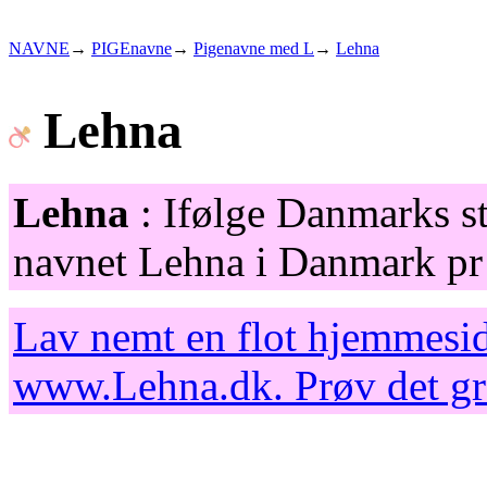
NAVNE
→
PIGEnavne
→
Pigenavne med L
→
Lehna
Lehna
Lehna
: Ifølge Danmarks st
navnet Lehna i Danmark pr 
Lav nemt en flot hjemmesid
www.Lehna.dk
. Prøv det g