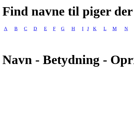
Find navne til piger der
A
B
C
D
E
F
G
H
I
J
K
L
M
N
Navn - Betydning - Opr