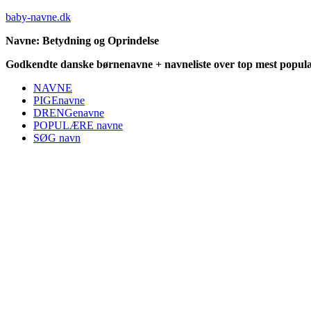
baby-navne.dk
Navne: Betydning og Oprindelse
Godkendte danske børnenavne + navneliste over top mest populæ
NAVNE
PIGEnavne
DRENGenavne
POPULÆRE navne
SØG navn