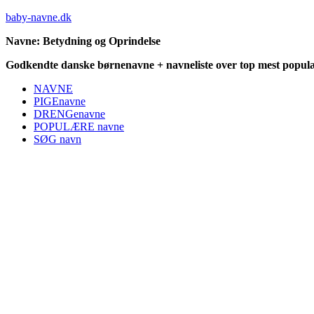
baby-navne.dk
Navne: Betydning og Oprindelse
Godkendte danske børnenavne + navneliste over top mest populæ
NAVNE
PIGEnavne
DRENGenavne
POPULÆRE navne
SØG navn