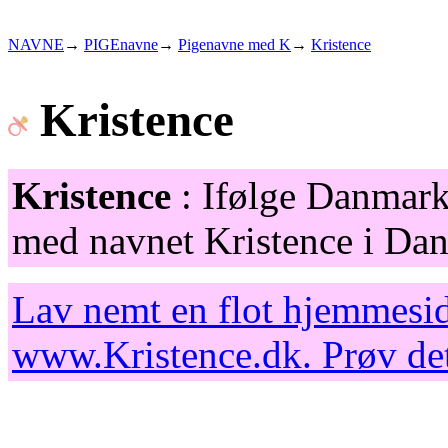
NAVNE
→
PIGEnavne
→
Pigenavne med K
→
Kristence
Kristence
Kristence
: Ifølge Danmarks
med navnet Kristence i Dan
Lav nemt en flot hjemmesid
www.Kristence.dk
. Prøv de