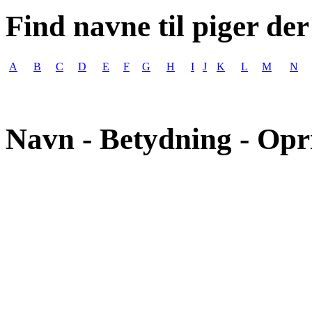
Find navne til piger der
A
B
C
D
E
F
G
H
I
J
K
L
M
N
Navn - Betydning - Opr