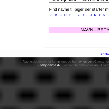
Find navne til piger der starter m
A
B
C
D
E
F
G
H
I
J
K
L
M
NAVN - BET
konta
Navne-databasen er kompileret ud fra
navnesider
på nettet 
•
baby-navne.dk
: Godkendte danske
navne til bør