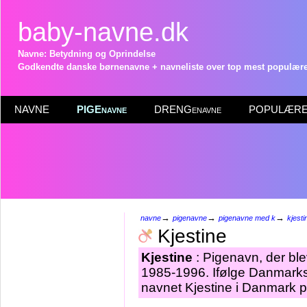
baby-navne.dk
Navne: Betydning og Oprindelse
Godkendte danske børnenavne + navneliste over top mest populære 
NAVNE
PIGEnavne
DRENGenavne
POPULÆRE 
→
→
→
navne
pigenavne
pigenavne med k
kjesti
Kjestine
Kjestine
: Pigenavn, der blev
1985-1996. Ifølge Danmarks 
navnet Kjestine i Danmark p