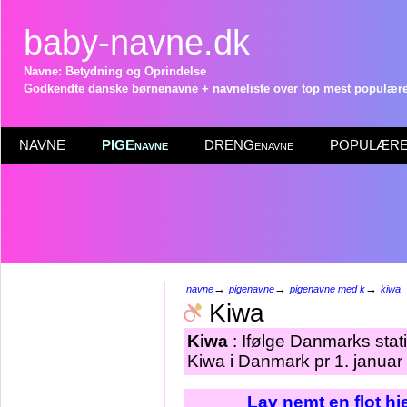
baby-navne.dk
Navne: Betydning og Oprindelse
Godkendte danske børnenavne + navneliste over top mest populære 
NAVNE
PIGEnavne
DRENGenavne
POPULÆRE 
→
→
→
navne
pigenavne
pigenavne med k
kiwa
Kiwa
Kiwa
: Ifølge Danmarks stat
Kiwa i Danmark pr 1. januar
Lav nemt en flot h