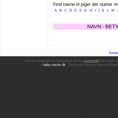
Find navne til piger der starter m
A
B
C
D
E
F
G
H
I
J
K
L
M
NAVN - BET
konta
Navne-databasen er kompileret ud fra
navnesider
på nettet 
•
baby-navne.dk
: Godkendte danske
navne til bør