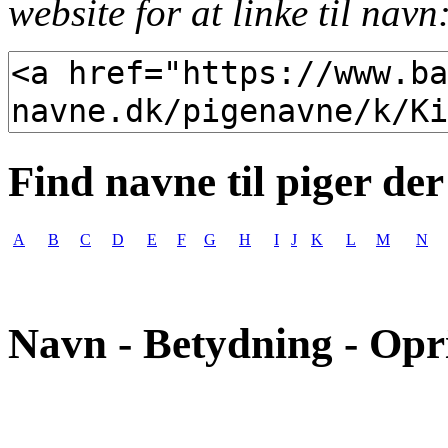
website for at linke til navn
Find navne til piger der
A
B
C
D
E
F
G
H
I
J
K
L
M
N
Navn - Betydning - Opr