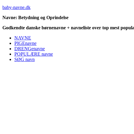
baby-navne.dk
Navne: Betydning og Oprindelse
Godkendte danske børnenavne + navneliste over top mest populæ
NAVNE
PIGEnavne
DRENGenavne
POPULÆRE navne
SØG navn