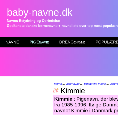
baby-navne.dk
Navne: Betydning og Oprindelse
Godkendte danske børnenavne + navneliste over top mest populære 
NAVNE
PIGEnavne
DRENGenavne
POPULÆRE 
→
→
→
navne
pigenavne
pigenavne med k
kimmi
Kimmie
Kimmie
: Pigenavn, der blev
fra 1985-1996. Ifølge Danma
navnet Kimmie i Danmark pr