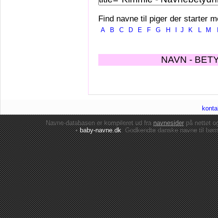
Find navne til piger der starter m
A
B
C
D
E
F
G
H
I
J
K
L
M
NAVN - BET
konta
Navne-databasen er kompileret ud fra
navnesider
på nettet 
•
baby-navne.dk
: Godkendte danske
navne til bør