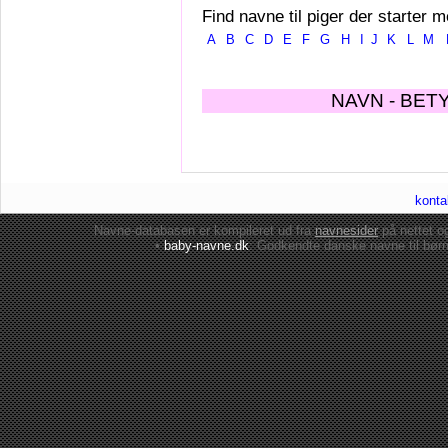
Find navne til piger der starter m
A
B
C
D
E
F
G
H
I
J
K
L
M
NAVN - BET
konta
Navne-databasen er kompileret ud fra
navnesider
på nettet 
•
baby-navne.dk
: Godkendte danske
navne til bør