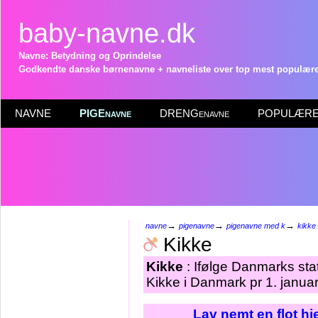
baby-navne.dk
Navne: Betydning og Oprindelse
Godkendte danske børnenavne + navneliste over top mest populære 
NAVNE
PIGEnavne
DRENGenavne
POPULÆRE 
→
→
→
navne
pigenavne
pigenavne med k
kikke
Kikke
Kikke
: Ifølge Danmarks sta
Kikke i Danmark pr 1. janua
Lav nemt en flot h