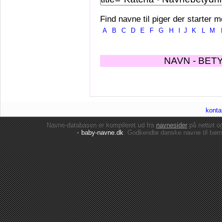
Find navne til piger der starter m
A
B
C
D
E
F
G
H
I
J
K
L
M
NAVN - BET
konta
Navne-databasen er kompileret ud fra
navnesider
på nettet 
•
baby-navne.dk
: Godkendte danske
navne til bør