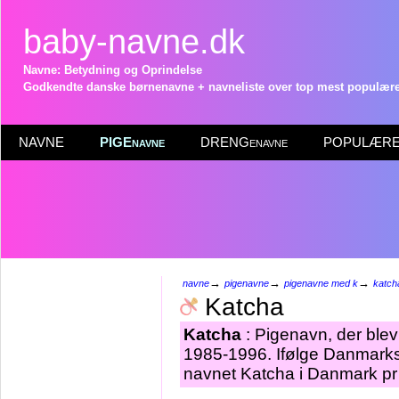
baby-navne.dk
Navne: Betydning og Oprindelse
Godkendte danske børnenavne + navneliste over top mest populære 
NAVNE
PIGEnavne
DRENGenavne
POPULÆRE 
→
→
→
navne
pigenavne
pigenavne med k
katch
Katcha
Katcha
: Pigenavn, der blev 
1985-1996. Ifølge Danmarks 
navnet Katcha i Danmark pr 