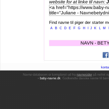
website for at linke til navn:
J
Find navne til piger der starter m
A
B
C
D
E
F
G
H
I
J
K
L
M
NAVN - BET
konta
Navne-databasen er kompileret ud fra
navnesider
på nettet 
•
baby-navne.dk
: Godkendte danske
navne til bør