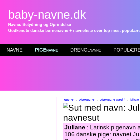
baby-navne.dk
Navne: Betydning og Oprindelse
Godkendte danske børnenavne + navneliste over top mest populære 
NAVNE
PIGEnavne
DRENGenavne
POPULÆRE 
→
→
→
navne
pigenavne
pigenavne med j
juliane
Juliane
: Latinsk pigenavn a
106 danske piger navnet Jul