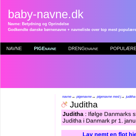
baby-navne.dk
Navne: Betydning og Oprindelse
Godkendte danske børnenavne + navneliste over top mest populære 
NAVNE
PIGEnavne
DRENGenavne
POPULÆRE 
→
→
→
navne
pigenavne
pigenavne med j
juditha
Juditha
Juditha
: Ifølge Danmarks s
Juditha i Danmark pr 1. jan
Lav nemt en flot h