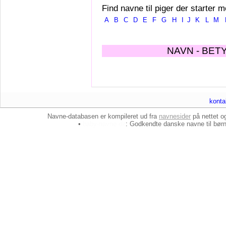
Find navne til piger der starter m
A
B
C
D
E
F
G
H
I
J
K
L
M
NAVN - BET
konta
Navne-databasen er kompileret ud fra
navnesider
på nettet 
•
baby-navne.dk
: Godkendte danske
navne til bør