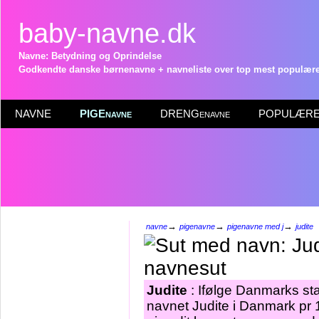
baby-navne.dk
Navne: Betydning og Oprindelse
Godkendte danske børnenavne + navneliste over top mest populære 
NAVNE
PIGEnavne
DRENGenavne
POPULÆRE 
→
→
→
navne
pigenavne
pigenavne med j
judite
Judite
: Ifølge Danmarks sta
navnet Judite i Danmark pr 