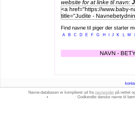
website for at linke til navn:
J
Find navne til piger der starter m
A
B
C
D
E
F
G
H
I
J
K
L
M
NAVN - BET
konta
Navne-databasen er kompileret ud fra
navnesider
på nettet 
•
baby-navne.dk
: Godkendte danske
navne til bør