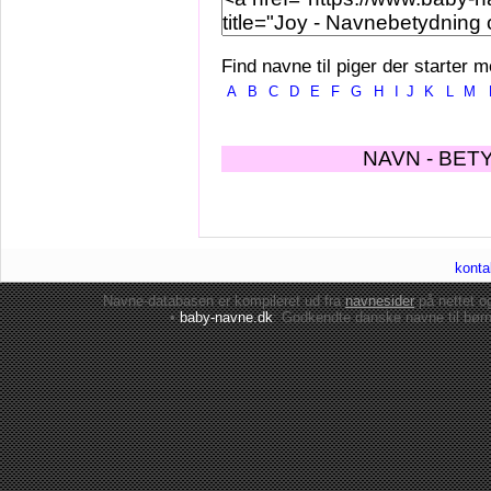
Find navne til piger der starter m
A
B
C
D
E
F
G
H
I
J
K
L
M
NAVN - BET
konta
Navne-databasen er kompileret ud fra
navnesider
på nettet 
•
baby-navne.dk
: Godkendte danske
navne til bør