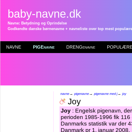
baby-navne.dk
Navne: Betydning og Oprindelse
Godkendte danske børnenavne + navneliste over top mest populære 
NAVNE
PIGEnavne
DRENGenavne
POPULÆRE 
→
→
→
navne
pigenavne
pigenavne med j
joy
Joy
Joy
: Engelsk pigenavn, der 
perioden 1985-1996 fik 116 
Danmarks statistik var der 
Danmark pr 1. januar 2008.