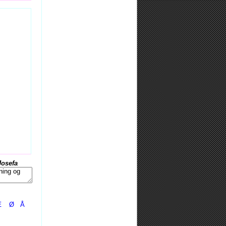
Josefa
Æ
Ø
Å