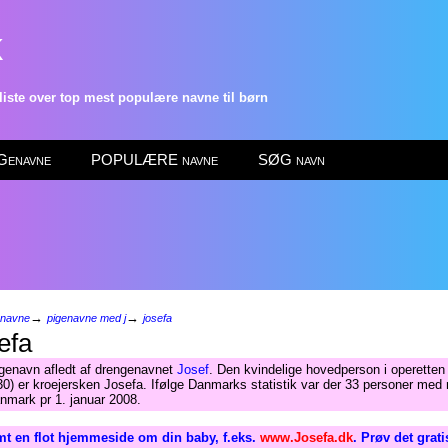
k
ste over top mest populære navne til børn
enavne
POPULÆRE navne
SØG navn
→
→
enavne
pigenavne med j
josefa
efa
genavn afledt af drengenavnet
Josef
. Den kvindelige hovedperson i operette
930) er kroejersken Josefa. Ifølge Danmarks statistik var der 33 personer med
nmark pr 1. januar 2008.
t en flot hjemmeside om din baby, f.eks.
www.Josefa.dk
. Prøv det grat