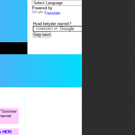
Powered by
Translate
Hvad betyder navnet?
n "Sommer
 navnet
is HER!