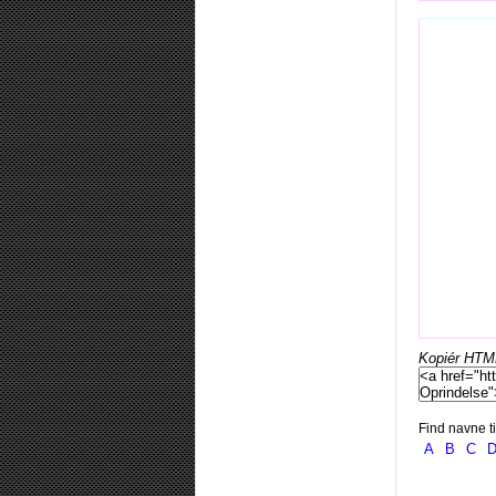
Kopiér HTML-
Find navne ti
A
B
C