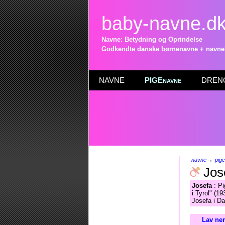
baby-navne.d
Navne: Betydning og Oprindelse
Godkendte danske børnenavne + navneli
NAVNE
PIGEnavne
DRENG
→
navne
pig
Jos
Josefa
: Pi
i Tyrol" (1
Josefa i Da
Lav nem