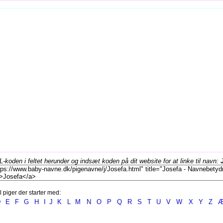
koden i feltet herunder og indsæt koden på dit website for at linke til navn:
l piger der starter med:
D
E
F
G
H
I
J
K
L
M
N
O
P
Q
R
S
T
U
V
W
X
Y
Z