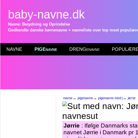
baby-navne.dk
Navne: Betydning og Oprindelse
Godkendte danske børnenavne + navneliste over top mest populære 
NAVNE
PIGEnavne
DRENGenavne
POPULÆRE 
→
→
→
navne
pigenavne
pigenavne med j
jørrie
Jørrie
: Ifølge Danmarks sta
navnet Jørrie i Danmark pr 1