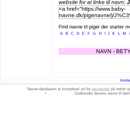
website for at linke til navn:
J
Find navne til piger der starter m
A
B
C
D
E
F
G
H
I
J
K
L
M
NAVN - BET
konta
Navne-databasen er kompileret ud fra
navnesider
på nettet 
•
baby-navne.dk
: Godkendte danske
navne til bør