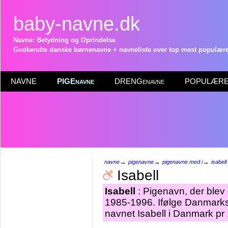
baby-navne.dk
Navne: Betydning og Oprindelse
Godkendte danske børnenavne + navneliste over top mest populære 
NAVNE
PIGEnavne
DRENGenavne
POPULÆRE 
→
→
→
navne
pigenavne
pigenavne med i
isabell
Isabell
Isabell
: Pigenavn, der blev g
1985-1996. Ifølge Danmarks 
navnet Isabell i Danmark pr 