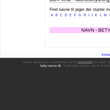
Find navne til piger der starter m
A
B
C
D
E
F
G
H
I
J
K
L
M
NAVN - BET
konta
Navne-databasen er kompileret ud fra
navnesider
på nettet 
•
baby-navne.dk
: Godkendte danske
navne til bør