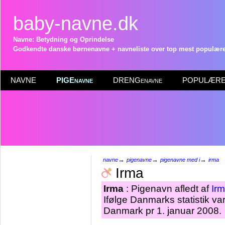
baby-navne.dk
Navne: Betydning og Oprindelse
Godkendte danske børnenavne + navneliste over top mest populære 
NAVNE
PIGEnavne
DRENGenavne
POPULÆRE 
→
→
→
navne
pigenavne
pigenavne med i
irma
Irma
Irma
: Pigenavn afledt af
Irm
Ifølge Danmarks statistik v
Danmark pr 1. januar 2008.