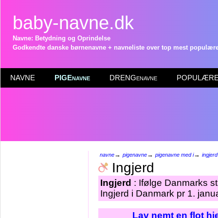
baby-navne.dk
Navne: Betydning og Oprindelse
Godkendte danske børnenavne + navneliste over top mest populære 
NAVNE
PIGEnavne
DRENGenavne
POPULÆRE 
→
→
→
navne
pigenavne
pigenavne med i
ingjerd
Ingjerd
Ingjerd
: Ifølge Danmarks st
Ingjerd i Danmark pr 1. janu
Lav nemt en flot h