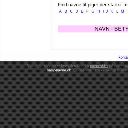
Find navne til piger der starter m
A
B
C
D
E
F
G
H
I
J
K
L
M
NAVN - BET
konta
Navne-databasen er kompileret ud fra
navnesider
på nettet 
•
baby-navne.dk
: Godkendte danske
navne til bør