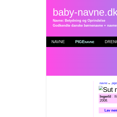
baby-navne.d
Navne: Betydning og Oprindelse
Godkendte danske børnenavne + navneli
NAVNE
PIGEnavne
DRENG
→
navne
pig
Ingerlil
: I
2008.
Lav nem