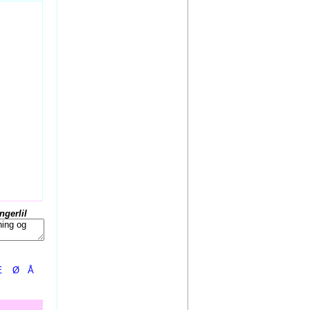
Ingerlil
Æ
Ø
Å