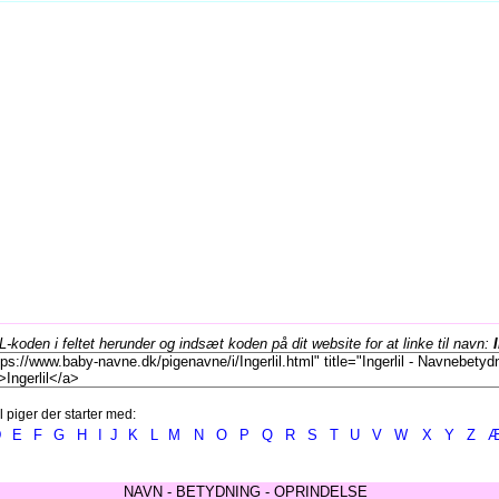
koden i feltet herunder og indsæt koden på dit website for at linke til navn:
l piger der starter med:
D
E
F
G
H
I
J
K
L
M
N
O
P
Q
R
S
T
U
V
W
X
Y
Z
NAVN - BETYDNING - OPRINDELSE