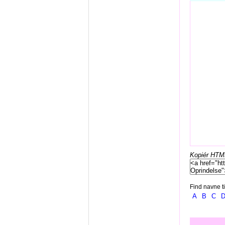
Kopiér HTML-
Find navne ti
A
B
C