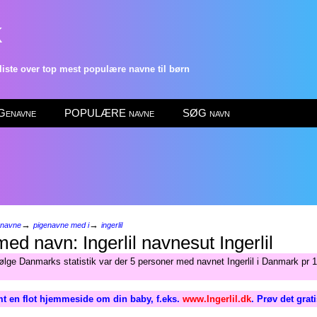
k
ste over top mest populære navne til børn
enavne
POPULÆRE navne
SØG navn
→
→
enavne
pigenavne med i
ingerlil
Ingerlil
følge Danmarks statistik var der 5 personer med navnet Ingerlil i Danmark pr 1
t en flot hjemmeside om din baby, f.eks.
www.Ingerlil.dk
. Prøv det grat