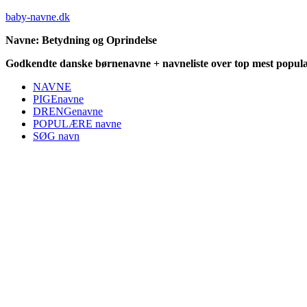
baby-navne.dk
Navne: Betydning og Oprindelse
Godkendte danske børnenavne + navneliste over top mest populæ
NAVNE
PIGEnavne
DRENGenavne
POPULÆRE navne
SØG navn