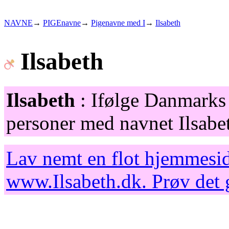
NAVNE
→
PIGEnavne
→
Pigenavne med I
→
Ilsabeth
Ilsabeth
Ilsabeth
: Ifølge Danmarks s
personer med navnet Ilsabe
Lav nemt en flot hjemmesid
www.Ilsabeth.dk
. Prøv det