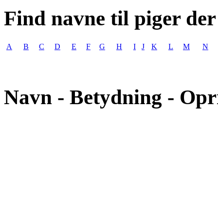
Find navne til piger der
A
B
C
D
E
F
G
H
I
J
K
L
M
N
Navn - Betydning - Opr