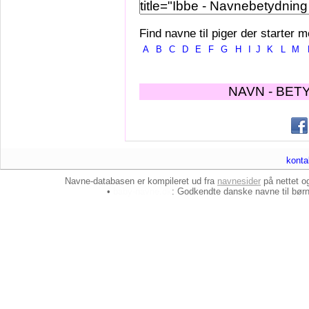
Find navne til piger der starter m
A
B
C
D
E
F
G
H
I
J
K
L
M
NAVN - BET
konta
Navne-databasen er kompileret ud fra
navnesider
på nettet 
•
baby-navne.dk
: Godkendte danske
navne til bør