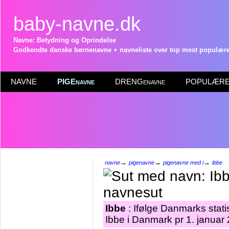
baby-navne.dk
Navne: Betydning og Oprindelse
Godkendte danske børnenavne + navneliste over top mest populære 
NAVNE
PIGEnavne
DRENGenavne
POPULÆRE 
→
→
→
navne
pigenavne
pigenavne med i
ibbe
Ibbe
: Ifølge Danmarks stati
Ibbe i Danmark pr 1. januar