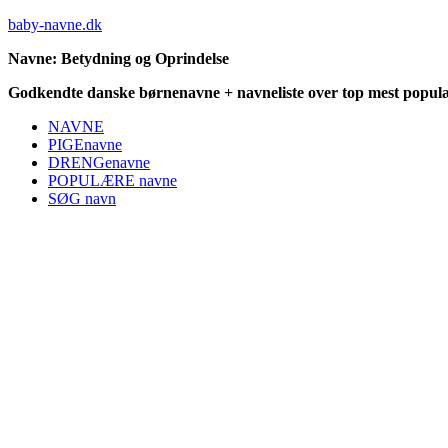
baby-navne.dk
Navne: Betydning og Oprindelse
Godkendte danske børnenavne + navneliste over top mest populæ
NAVNE
PIGEnavne
DRENGenavne
POPULÆRE navne
SØG navn