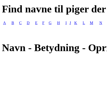
Find navne til piger der
A
B
C
D
E
F
G
H
I
J
K
L
M
N
Navn - Betydning - Opr