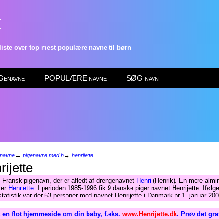
k
ste over top mest populære navne til børn
enavne
POPULÆRE navne
SØG navn
→
→
enavne
pigenavne med h
henrijette
ijette
 Fransk pigenavn, der er afledt af drengenavnet
Henri
(Henrik). En mere almin
 er
Henriette
. I perioden 1985-1996 fik 9 danske piger navnet Henrijette. Ifølge
atistik var der 53 personer med navnet Henrijette i Danmark pr 1. januar 200
 en flot hjemmeside om din baby, f.eks.
www.Henrijette.dk
. Prøv det gra