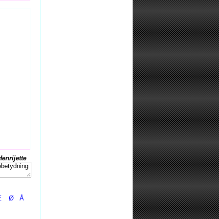
Henrijette
Æ
Ø
Å