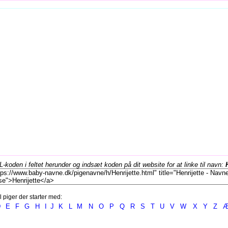
koden i feltet herunder og indsæt koden på dit website for at linke til navn:
l piger der starter med:
D
E
F
G
H
I
J
K
L
M
N
O
P
Q
R
S
T
U
V
W
X
Y
Z