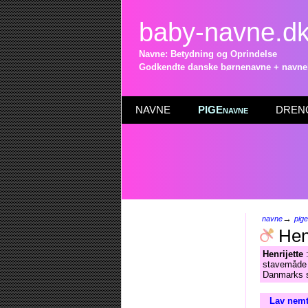
baby-navne.d
Navne: Betydning og Oprindelse
Godkendte danske børnenavne + navneli
NAVNE
PIGEnavne
DRENG
→
navne
pig
Henr
Henrijette
:
stavemåde
Danmarks st
Lav nemt