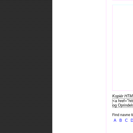
Kopiér HTML-
Find navne ti
A
B
C