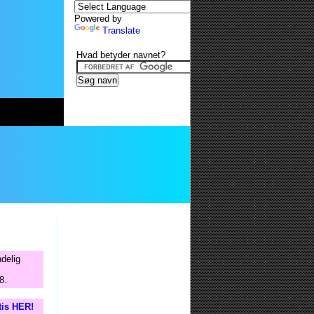
Powered by
Translate
Hvad betyder navnet?
delig
8.
tis HER!