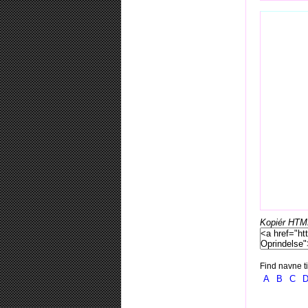
Kopiér HTML-
Find navne ti
A
B
C