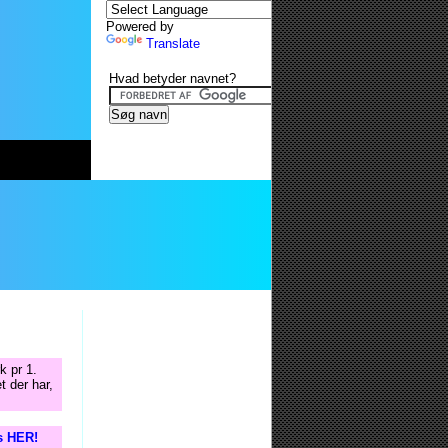
Powered by
Translate
Hvad betyder navnet?
k pr 1.
t der har,
is HER!