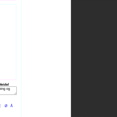
Heidel
Æ
Ø
Å