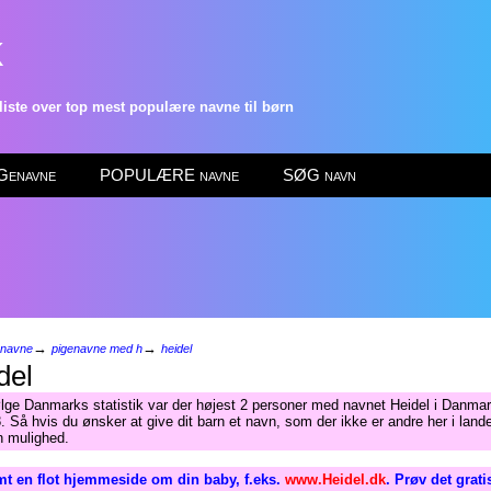
k
ste over top mest populære navne til børn
enavne
POPULÆRE navne
SØG navn
→
→
enavne
pigenavne med h
heidel
del
ølge Danmarks statistik var der højest 2 personer med navnet Heidel i Danmar
. Så hvis du ønsker at give dit barn et navn, som der ikke er andre her i lande
n mulighed.
t en flot hjemmeside om din baby, f.eks.
www.Heidel.dk
. Prøv det grat