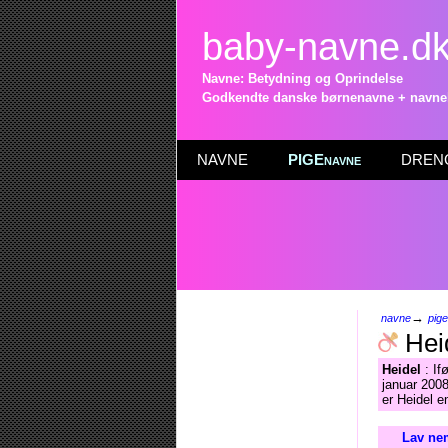
baby-navne.d
Navne: Betydning og Oprindelse
Godkendte danske børnenavne + navneli
NAVNE
PIGEnavne
DRENG
→
navne
pig
Hei
Heidel
: If
januar 2008
er Heidel e
Lav nem