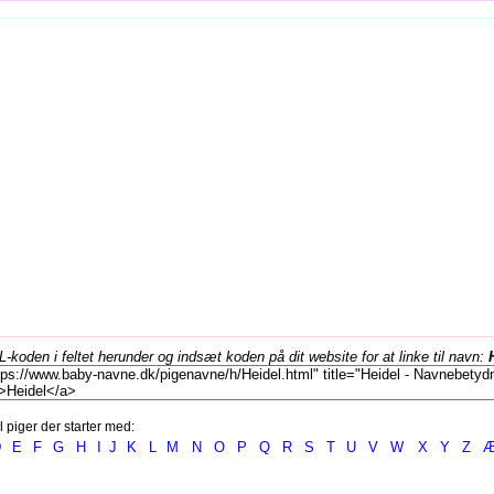
koden i feltet herunder og indsæt koden på dit website for at linke til navn:
l piger der starter med:
D
E
F
G
H
I
J
K
L
M
N
O
P
Q
R
S
T
U
V
W
X
Y
Z