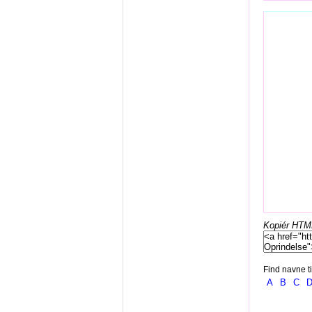
Kopiér HTML-
Find navne ti
A
B
C