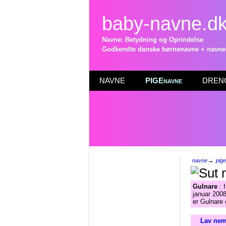
baby-navne.d
Navne: Betydning og Oprindelse
Godkendte danske børnenavne + navneli
NAVNE
PIGEnavne
DRENG
→
navne
pig
Gulnare
: 
januar 2008
er Gulnare 
Lav nem