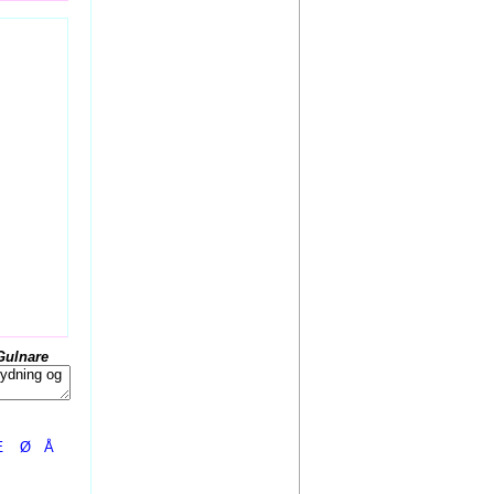
Gulnare
Æ
Ø
Å