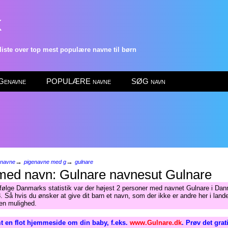
k
ste over top mest populære navne til børn
enavne
POPULÆRE navne
SØG navn
→
→
enavne
pigenavne med g
gulnare
Gulnare
Ifølge Danmarks statistik var der højest 2 personer med navnet Gulnare i Dan
. Så hvis du ønsker at give dit barn et navn, som der ikke er andre her i lande
en mulighed.
t en flot hjemmeside om din baby, f.eks.
www.Gulnare.dk
. Prøv det gra