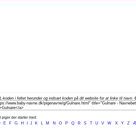
koden i feltet herunder og indsæt koden på dit website for at linke til navn:
l piger der starter med:
D
E
F
G
H
I
J
K
L
M
N
O
P
Q
R
S
T
U
V
W
X
Y
Z