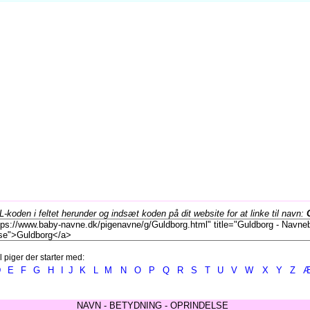
koden i feltet herunder og indsæt koden på dit website for at linke til navn:
l piger der starter med:
D
E
F
G
H
I
J
K
L
M
N
O
P
Q
R
S
T
U
V
W
X
Y
Z
NAVN - BETYDNING - OPRINDELSE