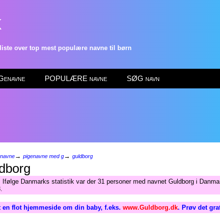
k
ste over top mest populære navne til børn
enavne
POPULÆRE navne
SØG navn
→
→
enavne
pigenavne med g
guldborg
dborg
 Ifølge Danmarks statistik var der 31 personer med navnet Guldborg i Danmar
.
 en flot hjemmeside om din baby, f.eks.
www.Guldborg.dk
. Prøv det gra