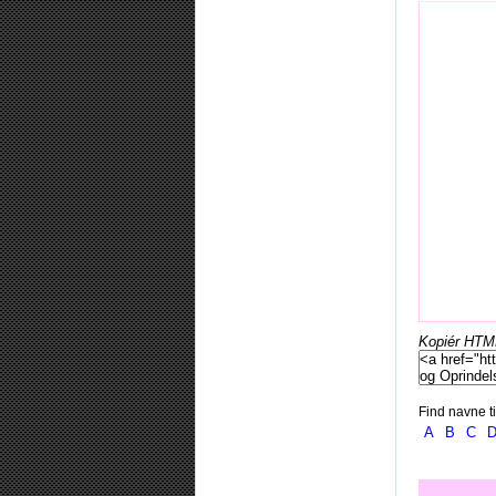
Kopiér HTML-
Find navne ti
A
B
C