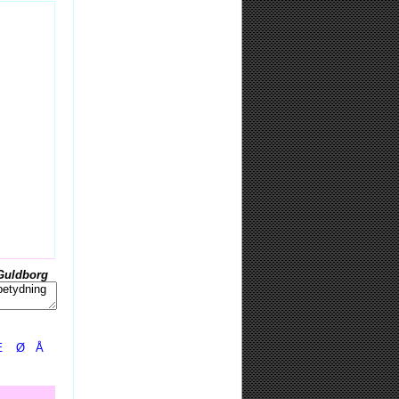
Guldborg
Æ
Ø
Å