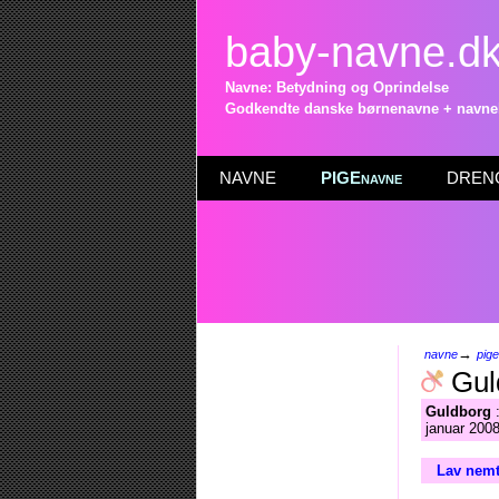
baby-navne.d
Navne: Betydning og Oprindelse
Godkendte danske børnenavne + navneli
NAVNE
PIGEnavne
DRENG
→
navne
pig
Gul
Guldborg
:
januar 2008
Lav nemt