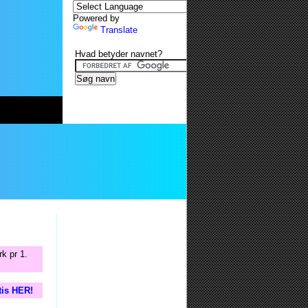
Powered by
Translate
Hvad betyder navnet?
k pr 1.
tis HER!